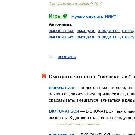
Словарь
многих
выражений
.
2014
.
Игры ⚽
Нужно сделать НИР?
Антонимы
:
выключаться
,
выходить
,
отводиться
,
отсое
выключаться
,
выходить
,
отводиться
,
отсое
включать
Смотреть что такое "включаться" в
включаться
— подключаться, подсоединять
вливаться, зачисляться, привноситься, ан
срабатывать, вмещаться, вливаться в ря
ВКЛЮЧАТЬСЯ
— ВКЛЮЧАТЬСЯ, включаюсь, 
включать. В договор включается следующе
…
Толковый словарь Ушакова