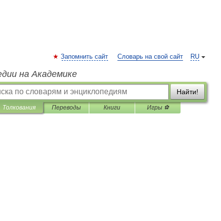
Запомнить сайт
Словарь на свой сайт
RU
едии на Академике
Найти!
Толкования
Переводы
Книги
Игры ⚽