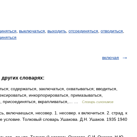
диняться
,
выключаться
,
выходить
,
отсоединяться
,
отводиться
,
диняться
включая
 других словарях:
ся; содержаться, заключаться, охватываться; вводиться,
нексироваться, инкорпорироваться, примазываться,
ды, присоединяться, вкрапливаться,… …
Словарь синонимов
включаешься, несовер. 1. несовер. к включиться. 2. страд. к
е условие. Толковый словарь Ушакова. Д.Н. Ушаков. 1935 1940