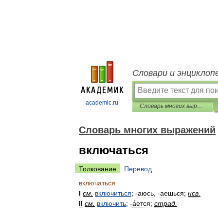
Словари и энциклоп
academic.ru
Словарь многих выражений
Словарь многих выражений
включаться
Толкование
Перевод
включаться
I
см
.
включиться
; -
аюсь
, -
аешься
;
нсв
.
II
см
.
включить
; -
а́ется
;
страд
.