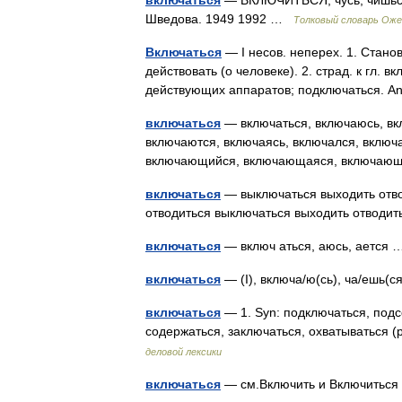
включаться
— ВКЛЮЧИТЬСЯ, чусь, чишься; 
Шведова. 1949 1992 …
Толковый словарь Оже
Включаться
— I несов. неперех. 1. Стано
действовать (о человеке). 2. страд. к гл. в
действующих аппаратов; подключаться. A
включаться
— включаться, включаюсь, вк
включаются, включаясь, включался, включа
включающийся, включающаяся, включаю
включаться
— выключаться выходить отво
отводиться выключаться выходить отводи
включаться
— включ аться, аюсь, ается
включаться
— (I), включа/ю(сь), ча/ешь(
включаться
— 1. Syn: подключаться, подсо
содержаться, заключаться, охватываться (р
деловой лексики
включаться
— см.Включить и Включить