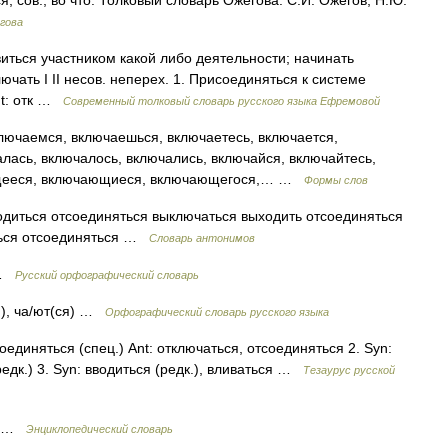
сов., во что. Толковый словарь Ожегова. С.И. Ожегов, Н.Ю.
гова
виться участником какой либо деятельности; начинать
ключать I II несов. неперех. 1. Присоединяться к системе
nt: отк …
Современный толковый словарь русского языка Ефремовой
лючаемся, включаешься, включаетесь, включается,
лась, включалось, включались, включайся, включайтесь,
щееся, включающиеся, включающегося,… …
Формы слов
диться отсоединяться выключаться выходить отсоединяться
ться отсоединяться …
Словарь антонимов
 …
Русский орфографический словарь
ся), ча/ют(ся) …
Орфографический словарь русского языка
единяться (спец.) Ant: отключаться, отсоединяться 2. Syn:
едк.) 3. Syn: вводиться (редк.), вливаться …
Тезаурус русской
ся …
Энциклопедический словарь