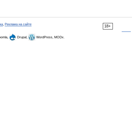
ка
,
Реклама на сайте
18+
omla,
Drupal,
WordPress, MODx.